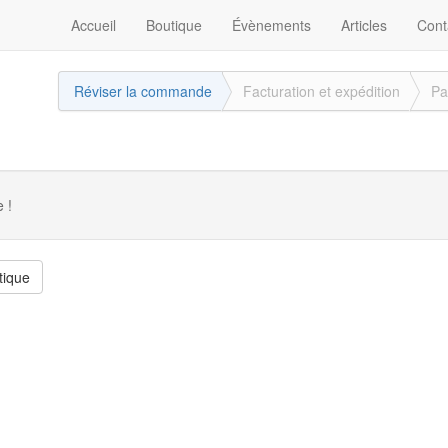
Accueil
Boutique
Évènements
Articles
Cont
Réviser la commande
Facturation
et expédition
Pa
 !
tique