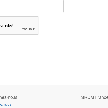
gnez-nous
SRCM Franc
ez-nous